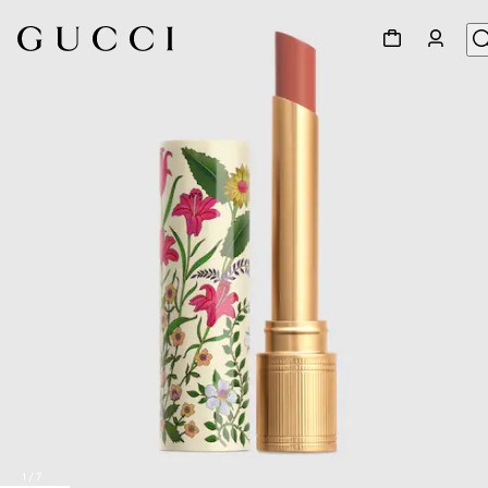
1
/
7