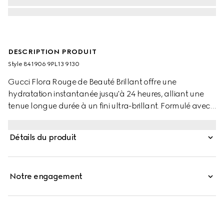
DESCRIPTION PRODUIT
Style ‎841906 9PL13 9130
Gucci Flora Rouge de Beauté Brillant offre une
hydratation instantanée jusqu'à 24 heures, alliant une
tenue longue durée à un fini ultra-brillant. Formulé avec
des ingrédients nourrissants, sa texture crémeuse
rehausse la beauté naturelle, tout en donnant aux lèvres
Détails du produit
un aspect plus plein et repulpé. Enveloppé dans un
mince boîtier doré, le couvercle extérieur est orné du motif
Flora signature de la Maison.
Notre engagement