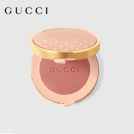
1
/
9