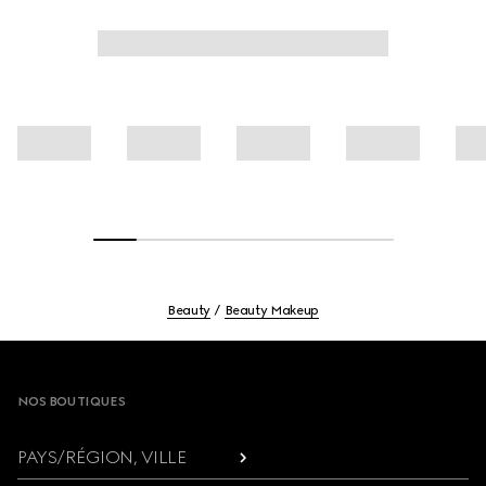
comme dans le ressenti.
Beauty
Beauty Makeup
Footer
NOS BOUTIQUES
PAYS/RÉGION, VILLE