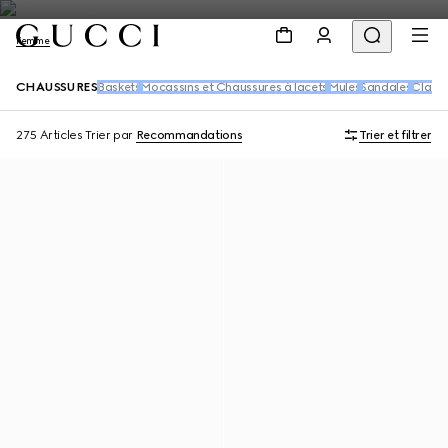
Femme
CHAUSSURES
Baskets
Mocassins et Chaussures à lacets
Mules
Sandales
Claqu
275 Articles
Trier par
Recommandations
Trier et filtrer