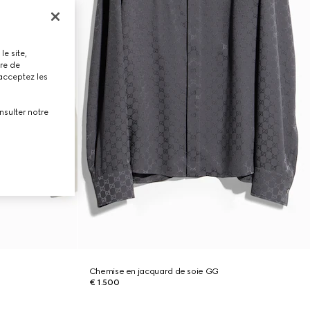
le site,
tre de
 acceptez les
nsulter notre
Chemise en jacquard de soie GG
€ 1.500