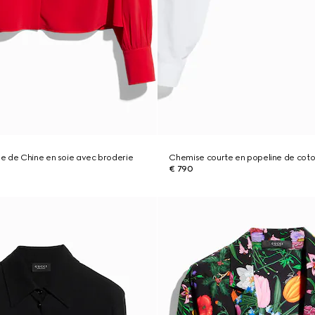
e de Chine en soie avec broderie
Chemise courte en popeline de cot
€ 790