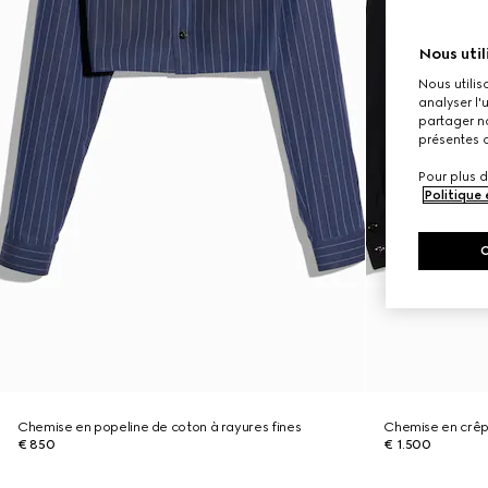
Nous util
Nous utilis
analyser l'
partager no
présentes c
Pour plus d
Politique
Chemise en popeline de coton à rayures fines
Chemise en crêp
€ 850
€ 1.500