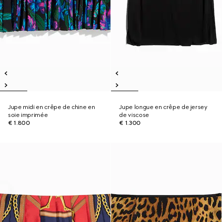
Jupe midi en crêpe de chine en
Jupe longue en crêpe de jersey
soie imprimée
de viscose
€ 1.800
€ 1.300