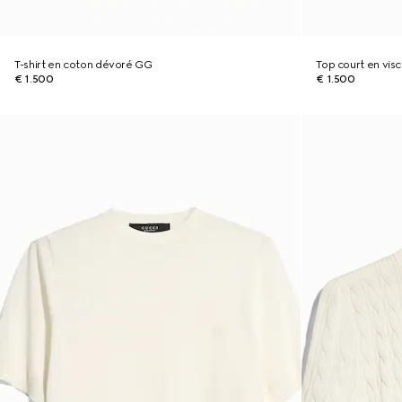
T-shirt en coton dévoré GG
Top court en vis
€ 1.500
€ 1.500