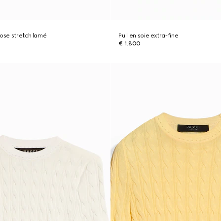
cose stretch lamé
Pull en soie extra-fine
€ 1.800