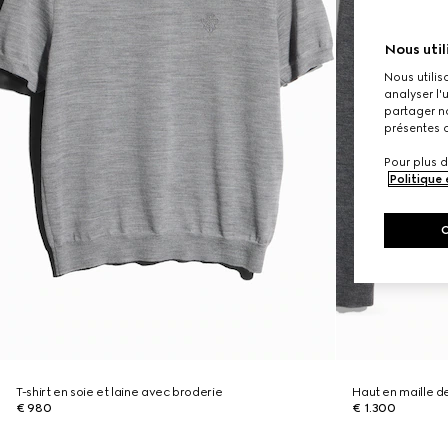
Nous util
Nous utilis
analyser l'
partager no
présentes c
Pour plus d
Politique
T-shirt en soie et laine avec broderie
Haut en maille d
€ 980
€ 1.300