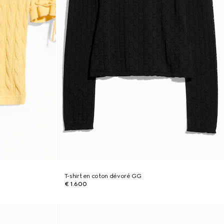
T-shirt en coton dévoré GG
€ 1.600