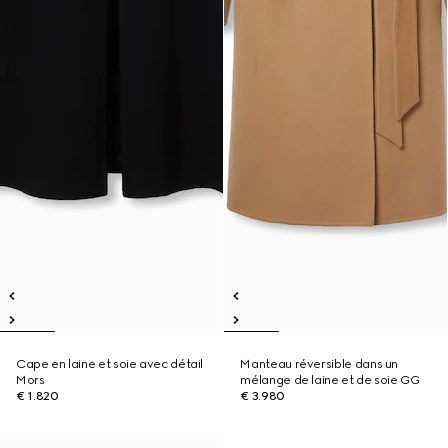
Cape en laine et soie avec détail
Manteau réversible dans un
Mors
mélange de laine et de soie GG
€ 1.820
€ 3.980