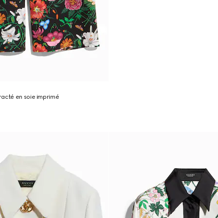
racté en soie imprimé