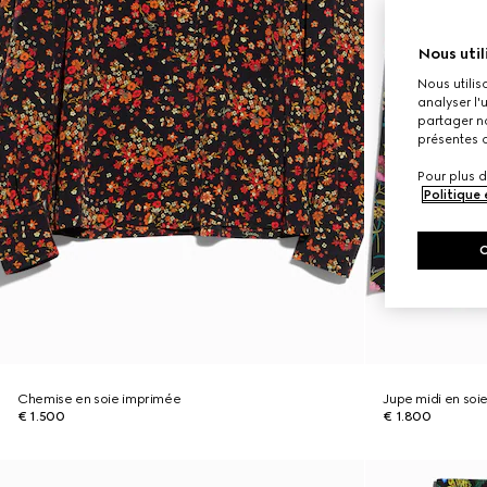
Nous util
Nous utilis
analyser l'
partager no
présentes c
Pour plus d
Politique
Chemise en soie imprimée
Jupe midi en soi
€ 1.500
€ 1.800