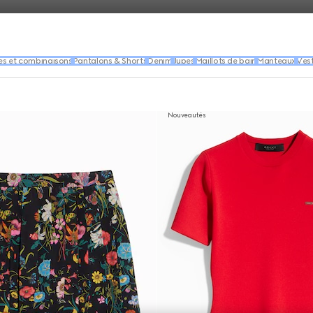
s et combinaisons
Pantalons & Shorts
Denim
Jupes
Maillots de bain
Manteaux
Ves
Nouveautés