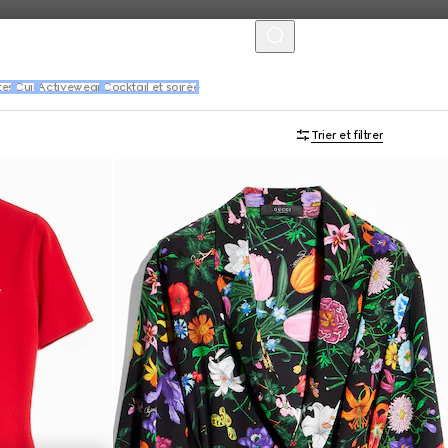
MENU
tes
Cuir
Activewear
Cocktail et soirée
Trier et filtrer