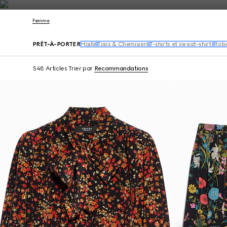
Nous Contacter
Femme
PRÊT-À-PORTER
Maille
Tops & Chemisiers
T-shirts et sweat-shirts
Robe
548 Articles
Trier par
Recommandations