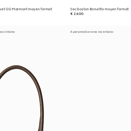
tset GG Marmont moyen format
Sac boston Borsetto moyen format
€ 2.600
os initiales
À personnaliser avec vos initiales