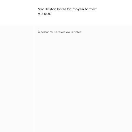
Sac Boston Borsetto moyen format
€ 2.600
À personnaliser avec vos initiales