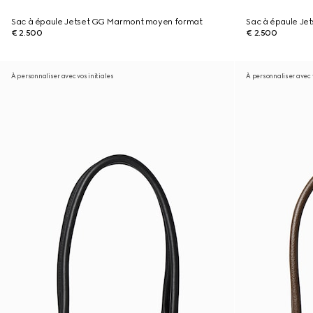
Sac à épaule Jetset GG Marmont moyen format
Sac à épaule Je
€ 2.500
€ 2.500
À personnaliser avec vos initiales
À personnaliser avec v