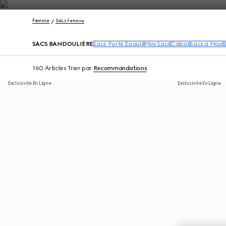
Nous Contacter
Femme
Sacs Femme
SACS BANDOULIÈRE
Sacs Porté Épaule
Mini Sacs
Cabas
Sacs à Main
160 Articles
Trier par
Recommandations
Exclusivité En Ligne
Exclusivité En Ligne