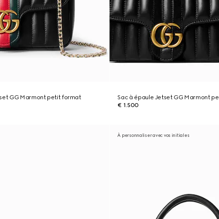
tset GG Marmont petit format
Sac à épaule Jetset GG Marmont pet
€ 1.500
À personnaliser avec vos initiales