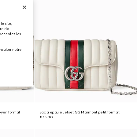
le site,
tre de
 acceptez les
nsulter notre
oyen format
Sac à épaule Jetset GG Marmont petit format
€ 1.500