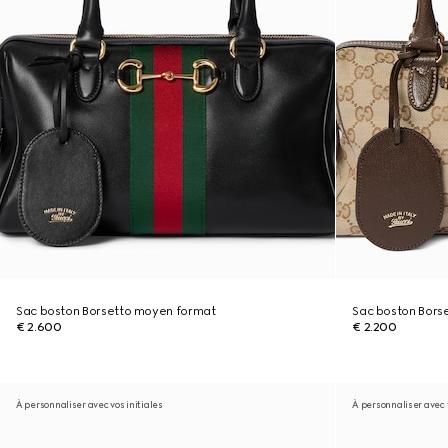
Sac boston Borsetto moyen format
Sac boston Bors
€ 2.600
€ 2.200
À personnaliser avec vos initiales
À personnaliser avec v