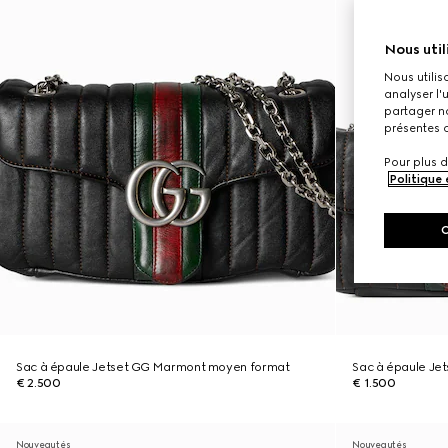
Nous util
Nous utilis
analyser l'
partager no
présentes c
Pour plus d
Politique
Sac à épaule Jetset GG Marmont moyen format
Sac à épaule Je
€ 2.500
€ 1.500
Nouveautés
Nouveautés