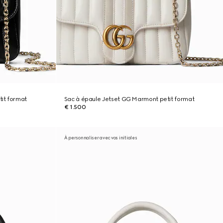
it format
Sac à épaule Jetset GG Marmont petit format
€ 1.500
À personnaliser avec vos initiales