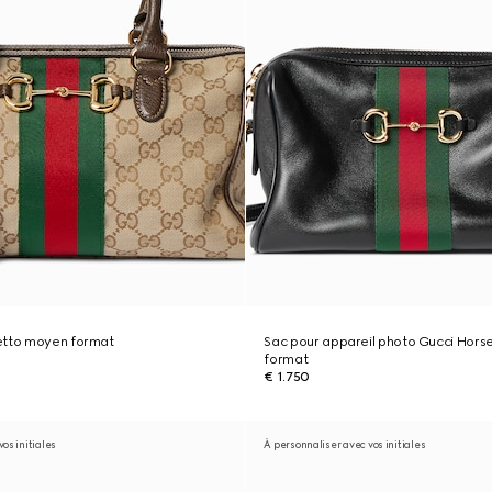
etto moyen format
Sac pour appareil photo Gucci Horse
format
€ 1.750
os initiales
À personnaliser avec vos initiales