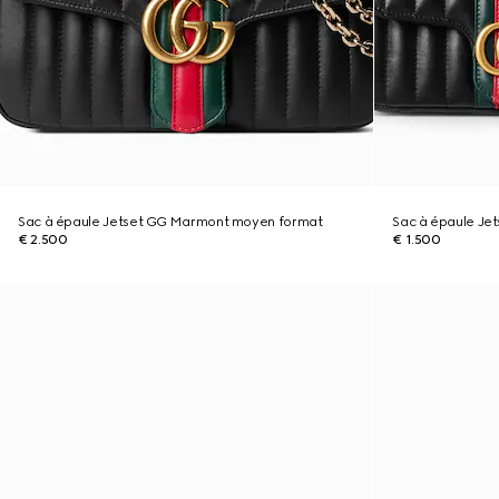
Sac à épaule Jetset GG Marmont moyen format
Sac à épaule Je
€ 2.500
€ 1.500