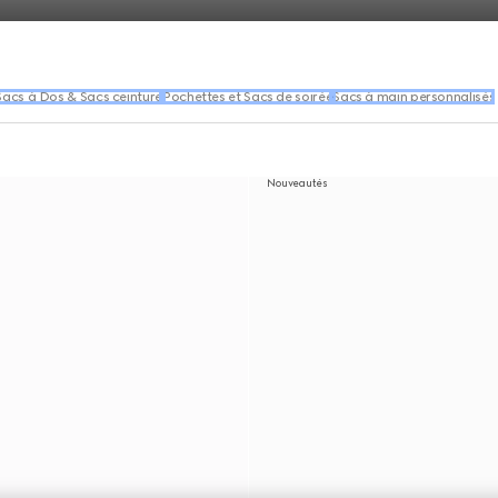
Sacs à Dos & Sacs ceinture
Pochettes et Sacs de soirée
Sacs à main personnalisés
Nouveautés