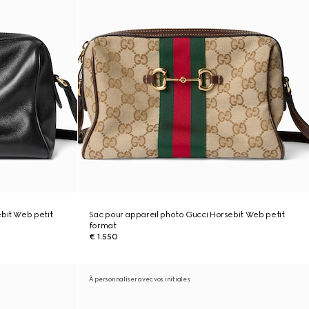
bit Web petit
Sac pour appareil photo Gucci Horsebit Web petit
format
€ 1.550
À personnaliser avec vos initiales