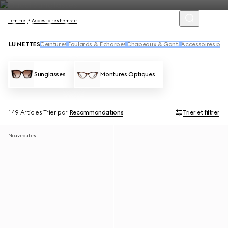
Femme
Accessoires Femme
LUNETTES
Ceintures
Foulards & Écharpes
Chapeaux & Gants
Accessoires pou
Sunglasses
Montures Optiques
149 Articles
Trier par
Recommandations
Trier et filtrer
Nouveautés