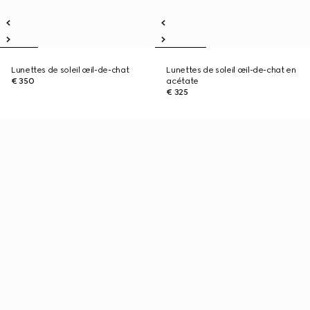
Lunettes de soleil œil-de-chat
Lunettes de soleil œil-de-chat en
€ 350
acétate
€ 325