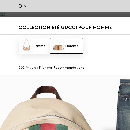
Mocassins pour homme et sacs d’été, rehaussés des codes de la Maiso
2
/
2
Nous Contacter
COLLECTION ÉTÉ GUCCI POUR HOMME
Femme
Homme
262 Articles
Trier par
Recommandations