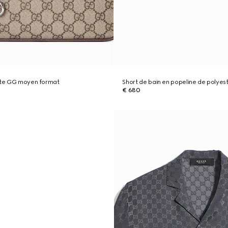
ette GG moyen format
Short de bain en popeline de polyes
€ 680