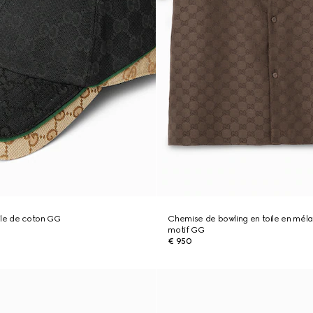
ile de coton GG
Chemise de bowling en toile en méla
motif GG
€ 950