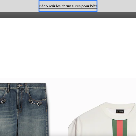
n, se distinguent par un style sans effort pour la saison.
Réservez un rendez-vous
Découvrir les chaussures pour l’été