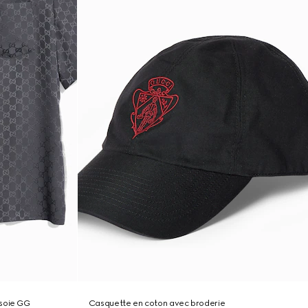
 soie GG
Casquette en coton avec broderie