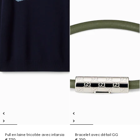
Pull en laine tricotée avec intarsia
Bracelet avec détail GG
€ 770
€ 220