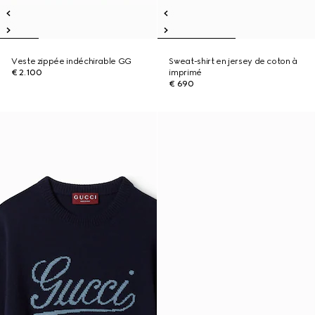
Veste zippée indéchirable GG
Sweat-shirt en jersey de coton à
€ 2.100
imprimé
€ 690