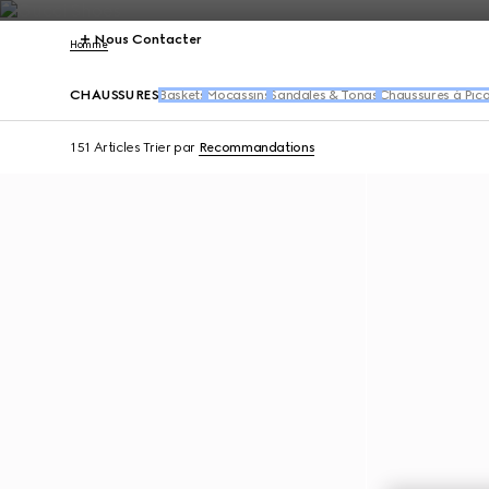
Nous Contacter
Homme
CHAUSSURES
Baskets
Mocassins
Sandales & Tongs
Chaussures à Pico
151 Articles
Trier par
Recommandations