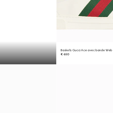
Baskets Gucci Ace avec bande We
€ 650