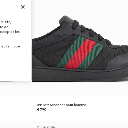
le site,
tre de
 acceptez les
nsulter notre
Baskets Screener pour homme
€ 790
Virtual Try-On