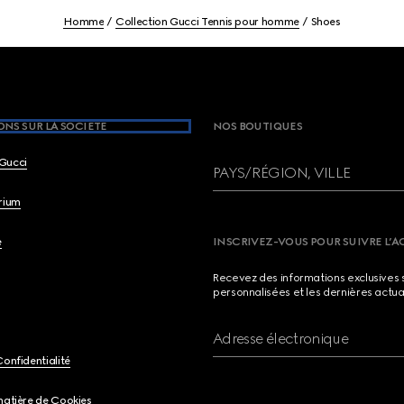
Homme
Collection Gucci Tennis pour homme
Shoes
NS SUR LA SOCIETE
NOS BOUTIQUES
Gucci
PAYS/RÉGION, VILLE
brium
e
INSCRIVEZ-VOUS POUR SUIVRE L’A
Recevez des informations exclusives 
personnalisées et les dernières actua
Adresse électronique
Confidentialité
matière de Cookies