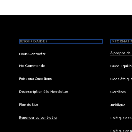
Footer
BESOIN D'AIDE ?
INFORMATIO
À propos de 
Nous Contacter
Ma Commande
Gucci Equili
Foire aux Questions
Code éthiqu
Désinscription à la Newsletter
Carrières
Plan du Site
Juridique
Renoncer au contrat ici
Politique de 
Politique en 