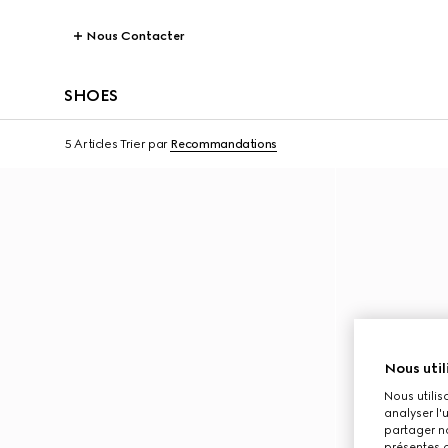
Nous Contacter
SHOES
5 Articles
Trier par
Recommandations
Nous util
Nous utilis
analyser l'
partager no
présentes c