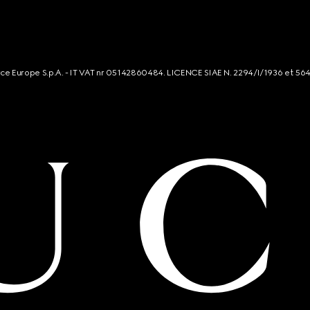
rce Europe S.p.A. - IT VAT nr 05142860484. LICENCE SIAE N. 2294/I/1936 et 56