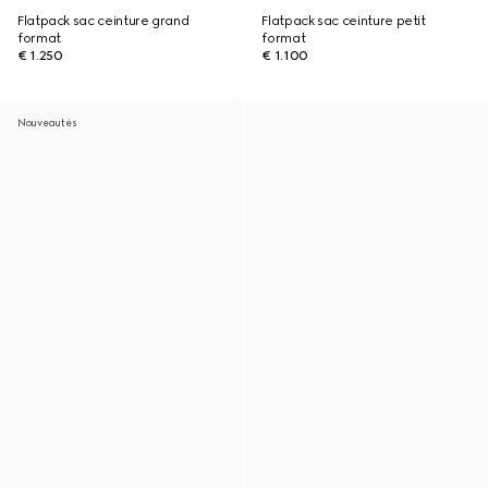
Flatpack sac ceinture grand
Flatpack sac ceinture petit
format
format
€ 1.250
€ 1.100
Nouveautés