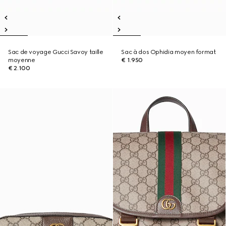
Sac de voyage Gucci Savoy taille
Sac à dos Ophidia moyen format
moyenne
€ 1.950
€ 2.100