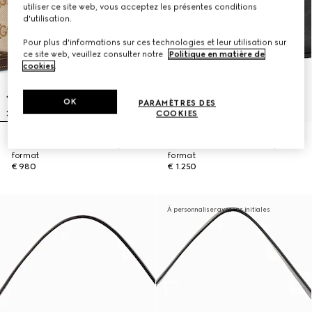
utiliser ce site web, vous acceptez les présentes conditions
d'utilisation.
Pour plus d'informations sur ces technologies et leur utilisation sur
ce site web, veuillez consulter notre
Politique en matière de
cookies
.
OK
PARAMÈTRES DES
COOKIES
Sac à bandoulière Lunetta petit
Sac à bandoulière Lunetta petit
format
format
€ 980
€ 1.250
À personnaliser avec vos initiales