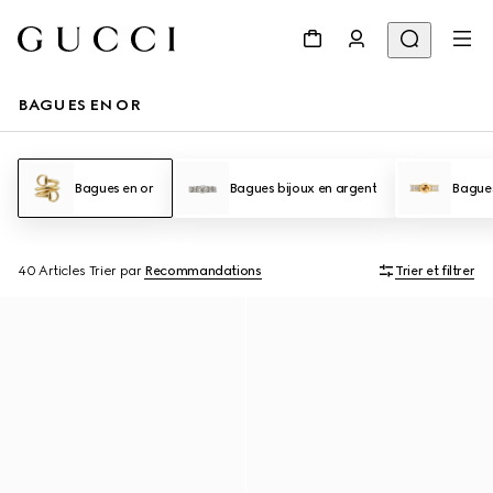
BAGUES EN OR
Bagues en or
Bagues bijoux en argent
Bague
40 Articles
Trier par
Recommandations
Trier et filtrer