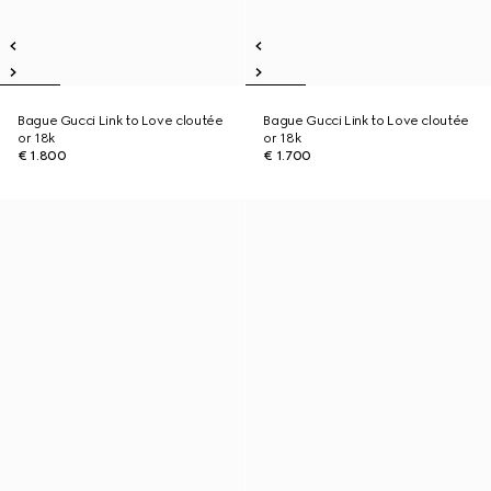
Bague Gucci Link to Love cloutée
Bague Gucci Link to Love cloutée
or 18k
or 18k
€ 1.800
€ 1.700