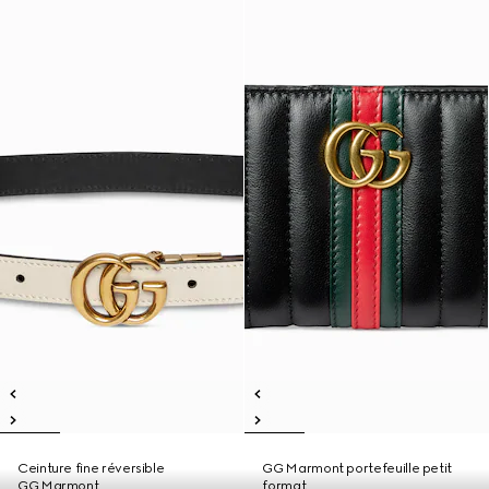
Ceinture fine réversible
GG Marmont portefeuille petit
GG Marmont
format