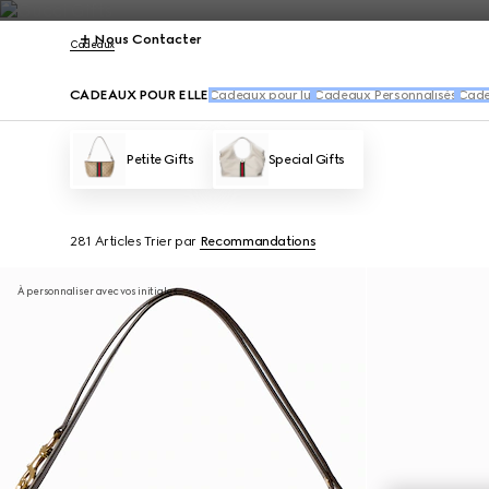
Nous Contacter
Cadeaux
CADEAUX POUR ELLE
Cadeaux pour lui
Cadeaux Personnalisés
Cade
Petite Gifts
Special Gifts
281 Articles
Trier par
Recommandations
À personnaliser avec vos initiales