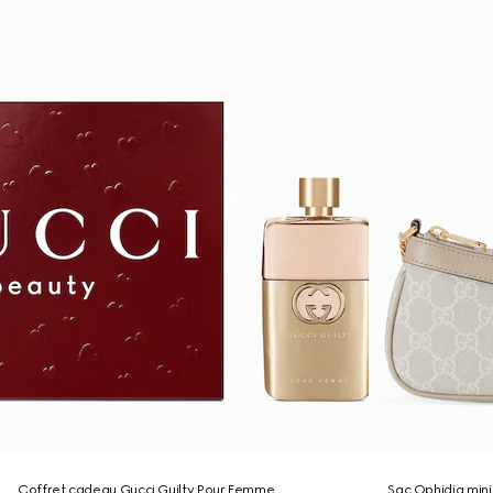
Coffret cadeau Gucci Guilty Pour Femme
Sac Ophidia mini