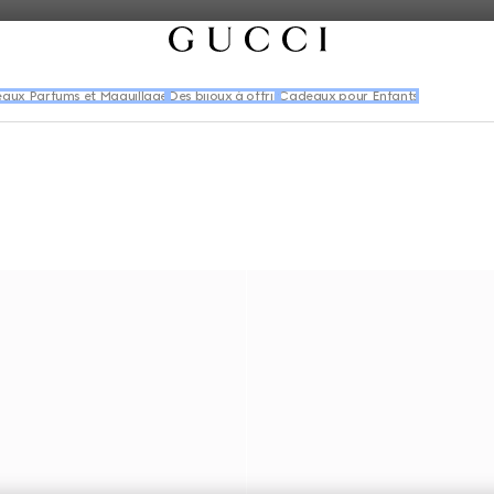
aux Parfums et Maquillage
Des bijoux à offrir
Cadeaux pour Enfants