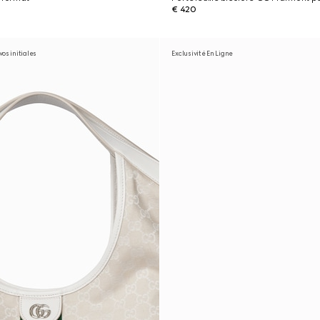
€ 420
os initiales
Exclusivité En Ligne