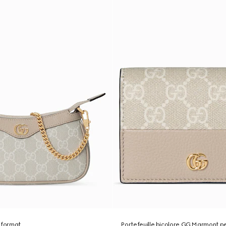
 format
Portefeuille bicolore GG Marmont pe