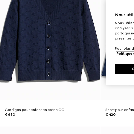
Nous util
Nous utilis
analyser l'
partager no
présentes c
Pour plus d
Politique
Cardigan pour enfant en coton GG
Short pour enfan
€ 650
€ 420