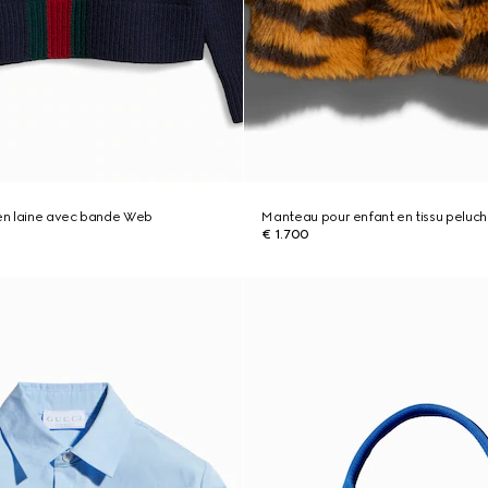
 en laine avec bande Web
Manteau pour enfant en tissu peluc
€ 1.700