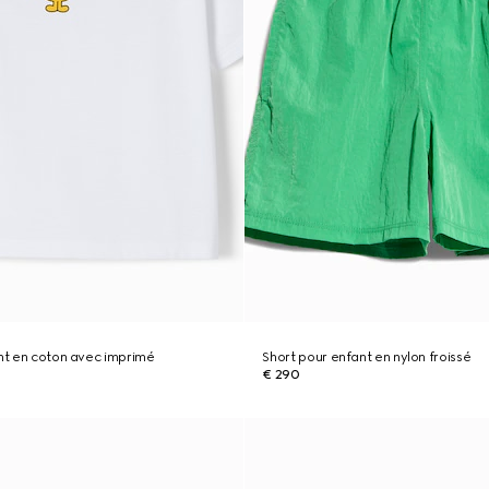
ant en coton avec imprimé
Short pour enfant en nylon froissé
€ 290