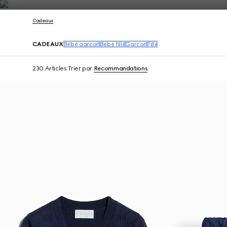
Nous Contacter
Cadeaux
CADEAUX
Bébé garçon
Bébé fille
Garçon
Fille
230 Articles
Trier par
Recommandations