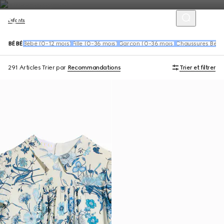
Enfants
BÉBÉ
Bébé (0-12 mois)
Fille (0-36 mois)
Garçon (0-36 mois)
Chaussures Bébé
291 Articles
Trier par
Recommandations
Trier et filtrer