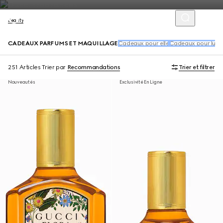
Beauty
CADEAUX PARFUMS ET MAQUILLAGE
Cadeaux pour elle
Cadeaux pour lui
C
251 Articles
Trier par
Recommandations
Trier et filtrer
Nouveautés
Exclusivité En Ligne