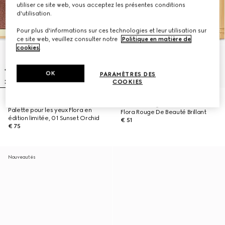
utiliser ce site web, vous acceptez les présentes conditions
d'utilisation.
Pour plus d'informations sur ces technologies et leur utilisation sur
ce site web, veuillez consulter notre
Politique en matière de
cookies
.
OK
PARAMÈTRES DES
COOKIES
RUPTURE DE STOCK EN LIGNE
122 Eliza Ginger, Édition Limitée
Palette pour les yeux Flora en
Flora Rouge De Beauté Brillant
édition limitée, 01 Sunset Orchid
€ 51
€ 75
Nouveautés