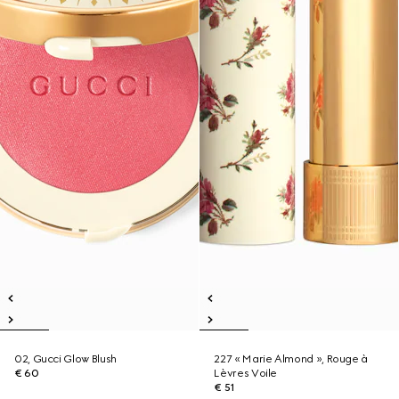
02, Gucci Glow Blush
227 « Marie Almond », Rouge à
€ 60
Lèvres Voile
€ 51