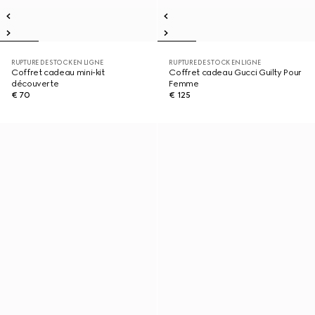
RUPTURE DE STOCK EN LIGNE
RUPTURE DE STOCK EN LIGNE
Coffret cadeau mini-kit
Coffret cadeau Gucci Guilty Pour
découverte
Femme
€ 70
€ 125