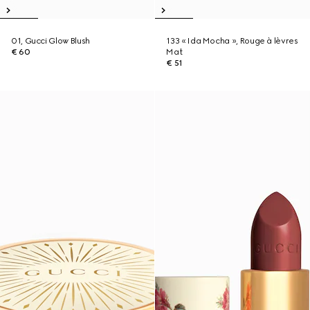
01, Gucci Glow Blush
133 « Ida Mocha », Rouge à lèvres
€ 60
Mat
€ 51