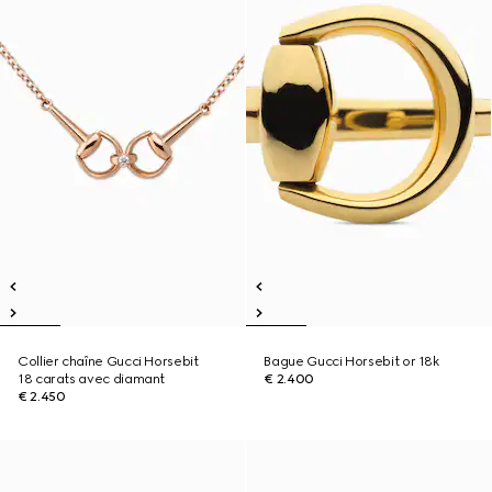
Collier chaîne Gucci Horsebit
Bague Gucci Horsebit or 18k
18 carats avec diamant
€ 2.400
€ 2.450