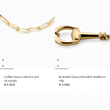
Collier Gucci Link to Love
Bracelet Gucci Horsebit chaîne or
18 carats
18k
€ 3.200
€ 2.980