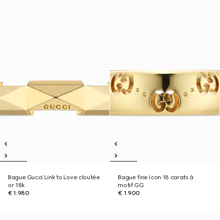
Bague Gucci Link to Love cloutée
Bague fine Icon 18 carats à
or 18k
motif GG
€ 1.980
€ 1.900