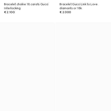
Bracelet chaîne 18 carats Gucci
Bracelet Gucci Link to Love
Interlocking
diamants or 18k
€ 2.100
€ 2.000