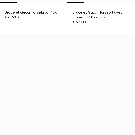
Bracelet Gucci Horsebit or 18k
Bracelet Gucci Horsebit avec
€ 6.600
diamants 18 carats
€ 5.500