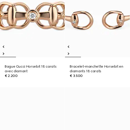
Bague Gucci Horsebit 18 carats
Bracelet-manchette Horsebit en
avec diamant
diamants 18 carats
€ 2.200
€ 3.500