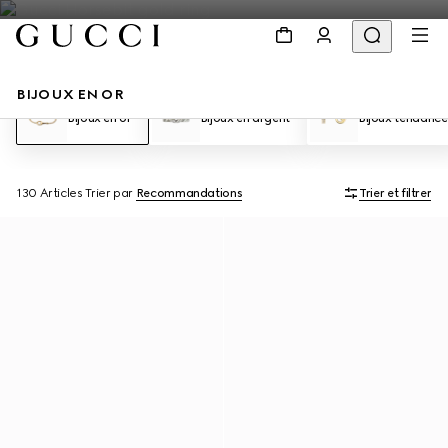
BIJOUX EN OR
Bijoux en or
Bijoux en argent
Bijoux tendance
130 Articles
Trier par
Recommandations
Trier et filtrer