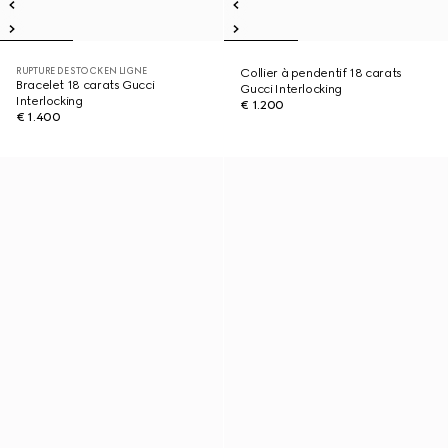
RUPTURE DE STOCK EN LIGNE
Collier à pendentif 18 carats
Bracelet 18 carats Gucci
Gucci Interlocking
Interlocking
€ 1.200
€ 1.400