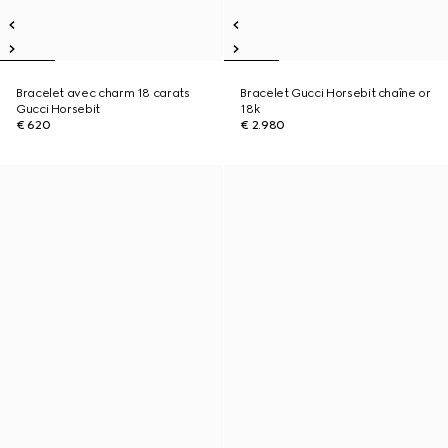
Bracelet avec charm 18 carats
Bracelet Gucci Horsebit chaîne or
Gucci Horsebit
18k
€ 620
€ 2.980