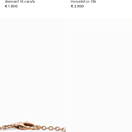
diamant 18 carats
Horsebit or 18k
€ 1.500
€ 2.300