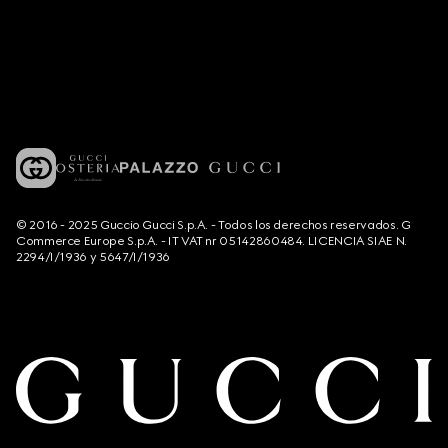
© 2016 - 2025 Guccio Gucci S.p.A. - Todos los derechos reservados. G
Commerce Europe S.p.A. - IT VAT nr 05142860484. LICENCIA SIAE N.
2294/I/1936 y 5647/I/1936