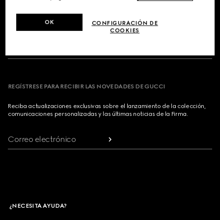
Footer
OK
CONFIGURACIÓN DE
LOCALIZADOR DE TIENDAS
COOKIES
PAÍS/REGIÓN, CIUDAD
REGÍSTRESE PARA RECIBIR LAS NOVEDADES DE GUCCI
Reciba actualizaciones exclusivas sobre el lanzamiento de la colección,
comunicaciones personalizadas y las últimas noticias de la Firma.
Correo electrónico
¿NECESITA AYUDA?