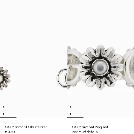
GG Marmont Ohrstecker
GG Marmont Ring mit
€ 320
Perlmuttdetails