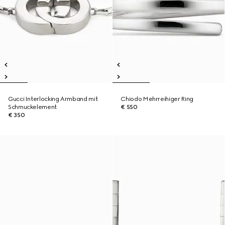
Gucci Interlocking Armband mit
Chiodo Mehrreihiger Ring
Schmuckelement
€ 550
€ 350