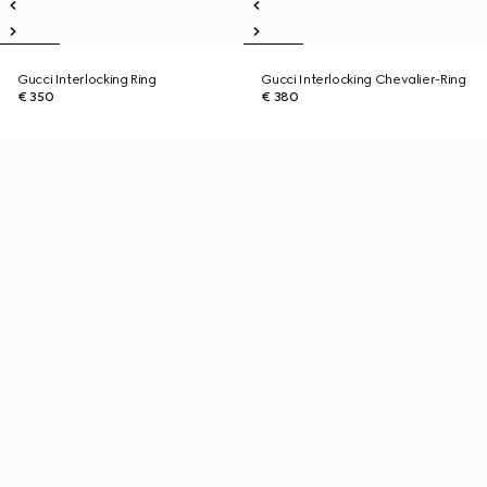
Gucci Interlocking Ring
Gucci Interlocking Chevalier-Ring
€ 350
€ 380