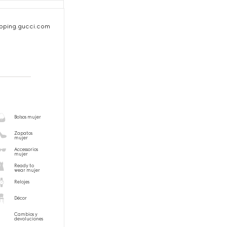
pping.gucci.com
Bolsos mujer
Zapatos
mujer
Accessorios
mujer
Ready to
wear mujer
Relojes
Décor
Cambios y
devoluciones