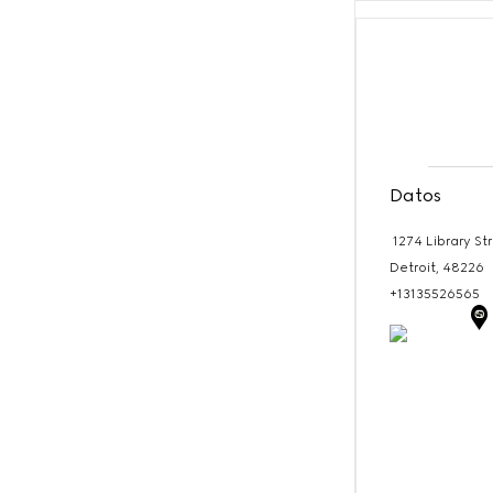
Datos
1274 Library St
Detroit,
48226
+13135526565