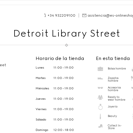
+34 932209100
asistencia@es-onlinesho
Detroit Library Street
Horario de la tienda
En esta tienda
reet
Lunes
11:00 - 19:00
Bolsos hombre
Martes
11:00 - 19:00
Zapatos
hombre
Accesorios
Miércoles
11:00 - 19:00
hombre
Ready to
Jueves
11:00 - 19:00
wear hombre
Joyería
Viernes
11:00 - 19:00
Beauty
Sábado
11:00 - 19:00
Collect In-
Store
Domingo
12:00 - 18:00