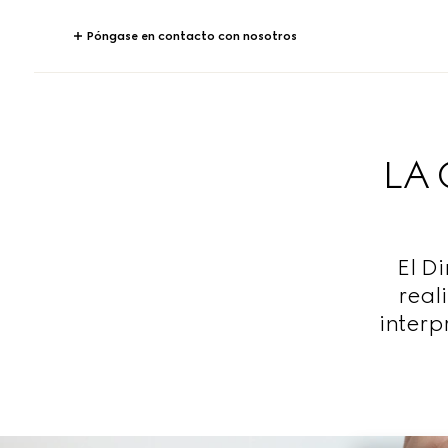
Póngase en contacto con nosotros
LA
El D
real
interp