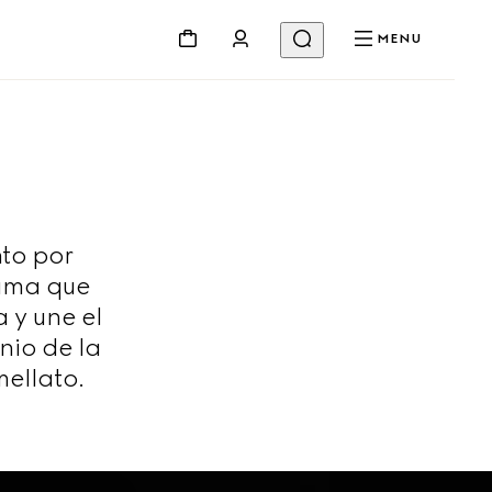
MENU
nto por
gama que
 y une el
nio de la
mellato.