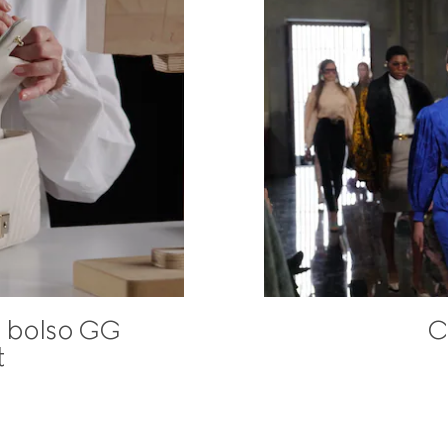
l bolso GG
C
t