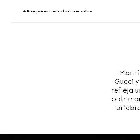
Póngase en contacto con nosotros
Monili
Gucci y
refleja 
patrimon
orfebre