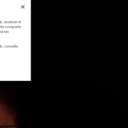
, analizar el
rle compartir
ed las
b, consulte