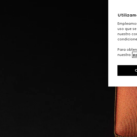
Utilizam
Empleamos 
uso que se
nuestro con
condicione
Para obten
nuestra
po