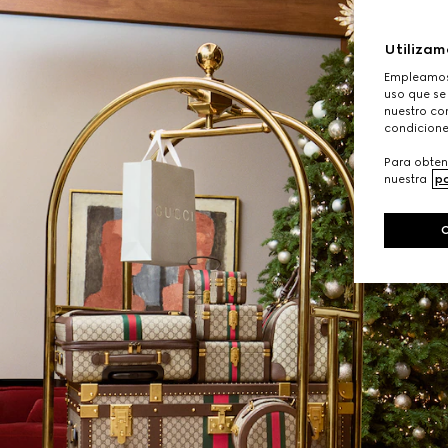
Utilizam
Empleamos 
uso que se
nuestro con
condicione
Para obten
nuestra
po