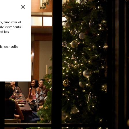
, analizar el
rle compartir
ed las
b, consulte