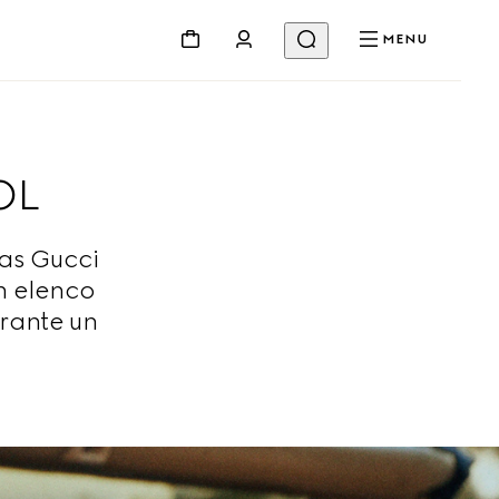
MENU
SOL
as Gucci
n elenco
rante un