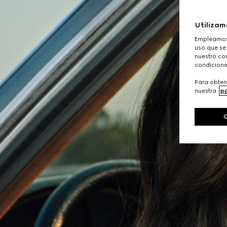
Utilizam
Empleamos 
uso que se
nuestro con
condicione
Para obten
nuestra
po