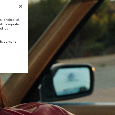
, analizar el
rle compartir
ed las
b, consulte