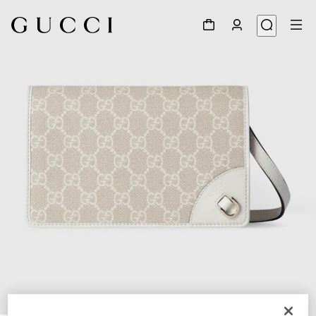
1
/
9