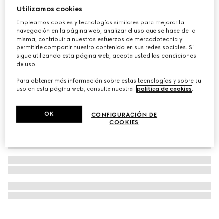
Utilizamos cookies
Personalizar con las iniciales
Cartera GG Emblem con tira de piel
Empleamos cookies y tecnologías similares para mejorar la
€ 1.200
navegación en la página web, analizar el uso que se hace de la
misma, contribuir a nuestros esfuerzos de mercadotecnia y
permitirle compartir nuestro contenido en sus redes sociales. Si
sigue utilizando esta página web, acepta usted las condiciones
de uso.
Para obtener más información sobre estas tecnologías y sobre su
uso en esta página web, consulte nuestra
política de cookies
.
OK
CONFIGURACIÓN DE
COOKIES