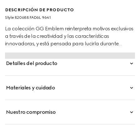
DESCRIPCIÓN DE PRODUCTO
Style ‎820688 FAD6L 9641
La colección GG Emblem reinterpreta motivos exclusivos
a través de la creatividad y las características
innovadoras, y está pensada para lucirla durante
muchos años. Parte de la última línea de accesorios
pequeños, esta cartera con cadena se ha fabricado en
Detalles del producto
el nuevo tejido con monograma GG en beige y blanco.
Este diseño cuenta con un ribete de piel en blanco roto y
el logotipo Gucci en relieve.
Materiales y cuidado
Nuestro compromiso