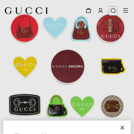
1
/
3