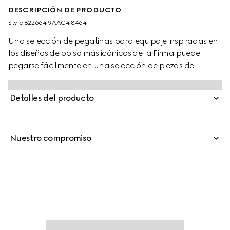
DESCRIPCIÓN DE PRODUCTO
Style ‎822664 9AAG4 8464
Una selección de pegatinas para equipaje inspiradas en
los diseños de bolso más icónicos de la Firma puede
pegarse fácilmente en una selección de piezas de
equipaje. Los coloridos y desenfadados diseños reflejan la
narrativa en continua evolución de Gucci.
Detalles del producto
Nuestro compromiso