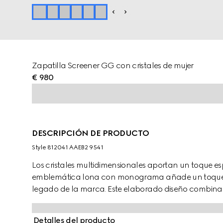
Zapatilla Screener GG con cristales de mujer
€ 980
DESCRIPCIÓN DE PRODUCTO
Style ‎812041 AAEB2 9541
Los cristales multidimensionales aportan un toque esp
emblemática lona con monograma añade un toque 
legado de la marca. Este elaborado diseño combina l
destacar cualquier conjunto.
Detalles del producto