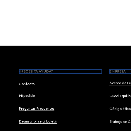
Footer
¿NECESITA AYUDA?
EMPRESA
Acerca de G
Contacto
Mi pedido
Gucci Equili
Preguntas Frecuentes
Código ético
Desinscribirse al boletín
Trabaja en G