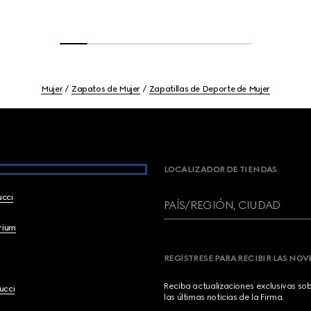
Mujer
Zapatos de Mujer
Zapatillas de Deporte de Mujer
LOCALIZADOR DE TIENDAS
ucci
PAÍS/REGIÓN, CIUDAD
brium
REGÍSTRESE PARA RECIBIR LAS NO
Reciba actualizaciones exclusivas so
ucci
las últimas noticias de la Firma.