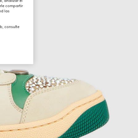
, analizar el
rle compartir
ed las
b, consulte