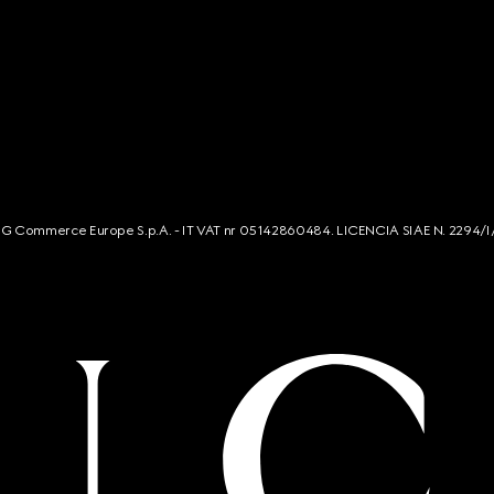
s. G Commerce Europe S.p.A. - IT VAT nr 05142860484. LICENCIA SIAE N. 2294/I