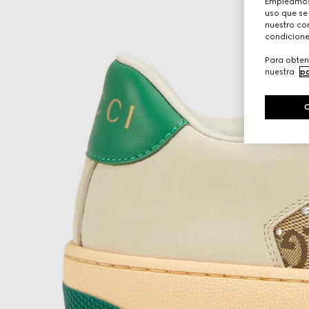
Empleamos 
uso que se
nuestro con
condicione
Para obten
nuestra
po