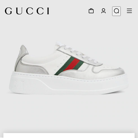
1
/
6