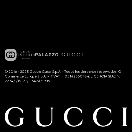
© 2016 - 2025 Guccio Gucci S.p.A. - Todos los derechos reservados. G
Commerce Europe S.p.A. - IT VAT nr 05142860484. LICENCIA SIAE N.
2294/I/1936 y 5647/I/1936