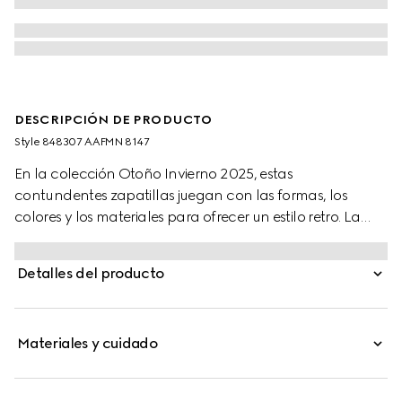
DESCRIPCIÓN DE PRODUCTO
Style ‎848307 AAFMN 8147
En la colección Otoño Invierno 2025, estas
contundentes zapatillas juegan con las formas, los
colores y los materiales para ofrecer un estilo retro. La
confección en piel metalizada cuenta con una suela de
goma definida, un ribete de piel y un detalle de tribanda
Detalles del producto
Web que completa el diseño.
Materiales y cuidado