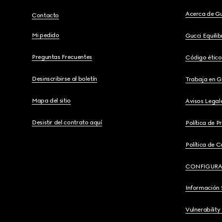
Acerca de G
Contacto
Mi pedido
Gucci Equili
Preguntas Frecuentes
Código ético
Desinscribirse al boletín
Trabaja en G
Mapa del sitio
Avisos Legal
Desistir del contrato aquí
Política de P
Política de C
CONFIGURA
Información 
Vulnerability