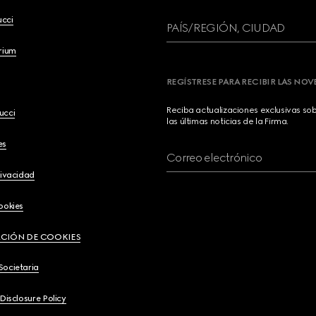
ucci
PAÍS/REGIÓN, CIUDAD
brium
REGÍSTRESE PARA RECIBIR LAS NO
Reciba actualizaciones exclusivas so
ucci
las últimas noticias de la Firma.
es
Correo electrónico
rivacidad
ookies
CIÓN DE COOKIES
Societaria
 Disclosure Policy