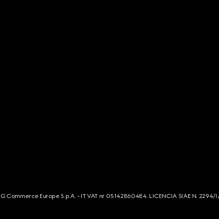
s. G Commerce Europe S.p.A. - IT VAT nr 05142860484. LICENCIA SIAE N. 2294/I