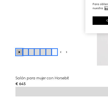
Para obten
nuestra
po
+
1
Salón para mujer con Horsebit
€ 645