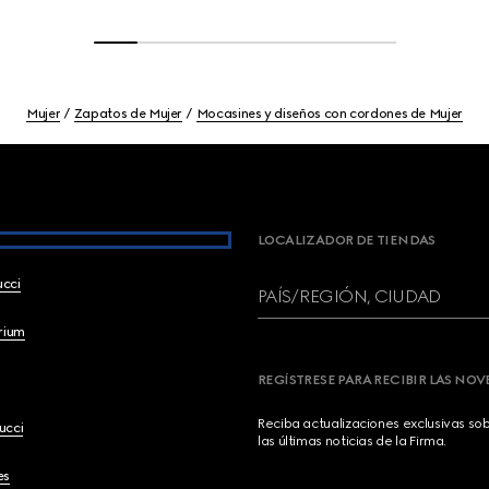
Mujer
Zapatos de Mujer
Mocasines y diseños con cordones de Mujer
LOCALIZADOR DE TIENDAS
ucci
PAÍS/REGIÓN, CIUDAD
brium
REGÍSTRESE PARA RECIBIR LAS NO
Reciba actualizaciones exclusivas so
ucci
las últimas noticias de la Firma.
es