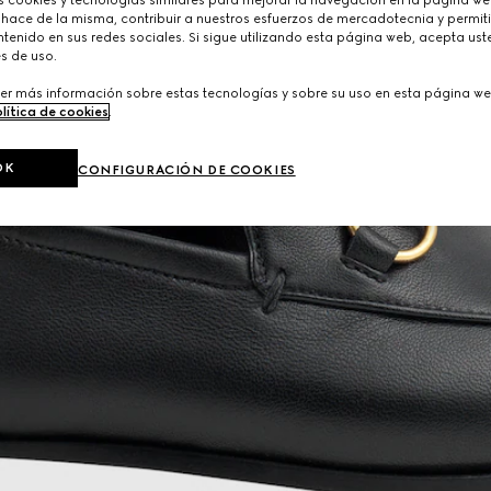
 hace de la misma, contribuir a nuestros esfuerzos de mercadotecnia y permiti
tenido en sus redes sociales. Si sigue utilizando esta página web, acepta ust
s de uso.
er más información sobre estas tecnologías y sobre su uso en esta página we
lítica de cookies
.
OK
CONFIGURACIÓN DE COOKIES