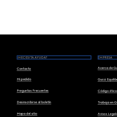
Footer
¿NECESITA AYUDA?
EMPRESA
Acerca de G
Contacto
Mi pedido
Gucci Equili
Preguntas Frecuentes
Código ético
Desinscribirse al boletín
Trabaja en G
Mapa del sitio
Avisos Legal