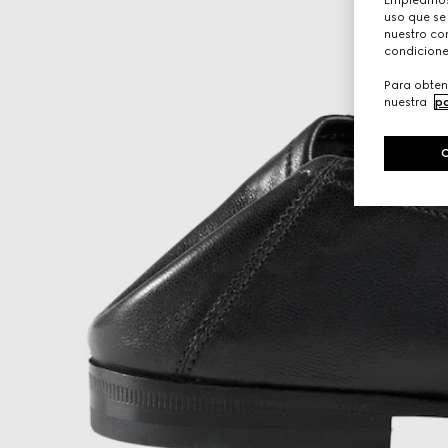
uso que se
nuestro con
condicione
Para obten
nuestra
po