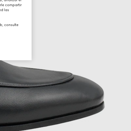
rle compartir
ed las
b, consulte