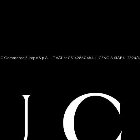
s. G Commerce Europe S.p.A. - IT VAT nr 05142860484. LICENCIA SIAE N. 2294/I