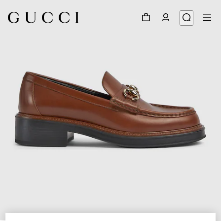
1
/
7