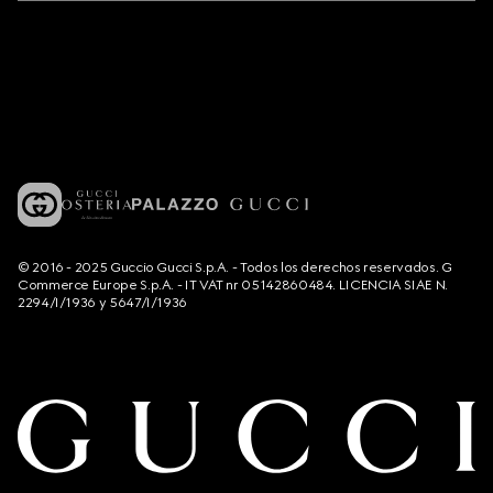
© 2016 - 2025 Guccio Gucci S.p.A. - Todos los derechos reservados. G
Commerce Europe S.p.A. - IT VAT nr 05142860484. LICENCIA SIAE N.
2294/I/1936 y 5647/I/1936