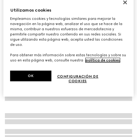
Mocasín Gucci Horsebit para mujer
Utilizamos cookies
€ 665
Empleamos cookies y tecnologías similares para mejorar la
Variaciones
piel marrón
navegación en la página web, analizar el uso que se hace de la
misma, contribuir a nuestros esfuerzos de mercadotecnia y
permitirle compartir nuestro contenido en sus redes sociales. Si
sigue utilizando esta página web, acepta usted las condiciones
de uso.
Para obtener más información sobre estas tecnologías y sobre su
uso en esta página web, consulte nuestra
política de cookies
.
OK
CONFIGURACIÓN DE
COOKIES