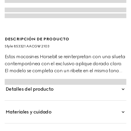
DESCRIPCIÓN DE PRODUCTO
Style ‎853321 AACGW 2103
Estos mocasines Horsebit se reinterpretan con una silueta
contemporánea con el exclusivo aplique dorado claro.
El modelo se completa con un ribete en el mismo tono
que el resto del diseño y un forro de piel con el logotipo
Gucci en relieve.
Detalles del producto
Materiales y cuidado