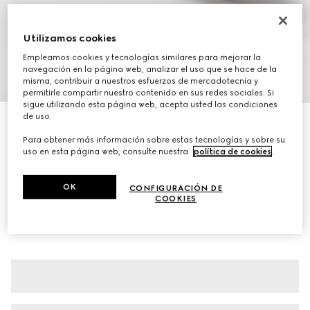
Utilizamos cookies
Empleamos cookies y tecnologías similares para mejorar la
navegación en la página web, analizar el uso que se hace de la
1
/
7
misma, contribuir a nuestros esfuerzos de mercadotecnia y
permitirle compartir nuestro contenido en sus redes sociales. Si
sigue utilizando esta página web, acepta usted las condiciones
de uso.
Botín con Horsebit para mujer
€ 1.250
Para obtener más información sobre estas tecnologías y sobre su
uso en esta página web, consulte nuestra
política de cookies
.
Variaciones
ante marrón oscuro
OK
CONFIGURACIÓN DE
COOKIES