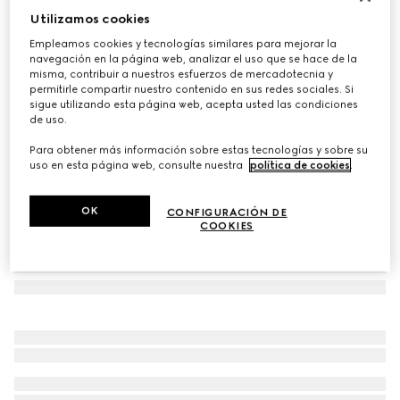
Utilizamos cookies
Camisa de seda estampada con lazo
€ 1.500
Empleamos cookies y tecnologías similares para mejorar la
navegación en la página web, analizar el uso que se hace de la
Variaciones
multicolor
misma, contribuir a nuestros esfuerzos de mercadotecnia y
permitirle compartir nuestro contenido en sus redes sociales. Si
sigue utilizando esta página web, acepta usted las condiciones
de uso.
Para obtener más información sobre estas tecnologías y sobre su
uso en esta página web, consulte nuestra
política de cookies
.
OK
CONFIGURACIÓN DE
COOKIES