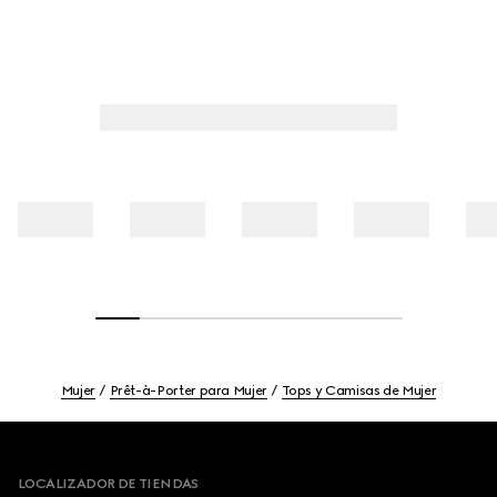
Mujer
Prêt-à-Porter para Mujer
Tops y Camisas de Mujer
Footer
LOCALIZADOR DE TIENDAS