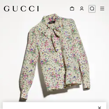
1
/
6