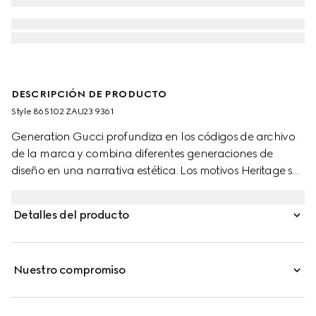
DESCRIPCIÓN DE PRODUCTO
Style ‎865102 ZAU23 9361
Generation Gucci profundiza en los códigos de archivo
de la marca y combina diferentes generaciones de
diseño en una narrativa estética. Los motivos Heritage se
ven bajo una nueva luz a través de un lente
contemporáneo y siluetas sin esfuerzo. Confeccionada
Detalles del producto
en seda, esta camisa se define por un estampado floral
Gucci por toda la superficie.
Nuestro compromiso