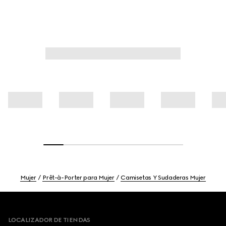
Mujer
Prêt-à-Porter para Mujer
Camisetas Y Sudaderas Mujer
Footer
LOCALIZADOR DE TIENDAS