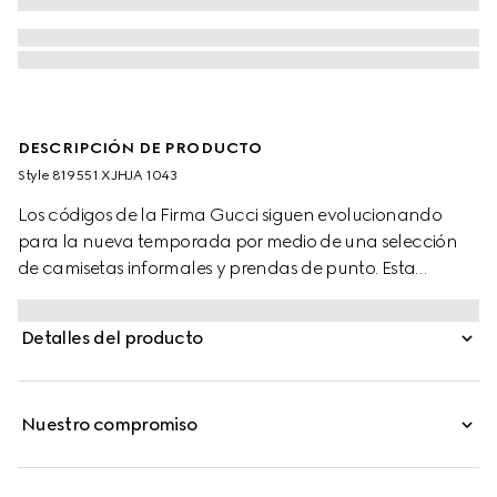
DESCRIPCIÓN DE PRODUCTO
Style ‎819551 XJHJA 1043
Los códigos de la Firma Gucci siguen evolucionando
para la nueva temporada por medio de una selección
de camisetas informales y prendas de punto. Esta
camiseta de manga corta se ha confeccionado en
punto de algodón ligero con un parche con logotipo
Detalles del producto
Gucci y un ribete con tribanda Web.
Nuestro compromiso