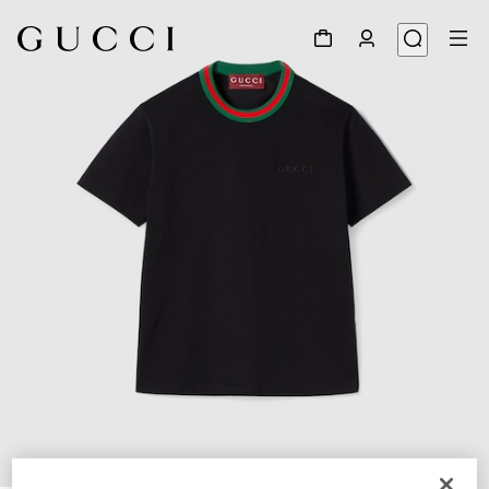
1
/
6