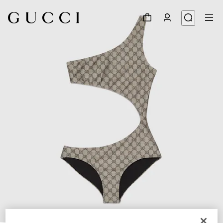
1
/
3