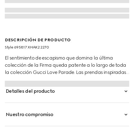
DESCRIPCIÓN DE PRODUCTO
Style ‎695817 XHAK2 2270
El sentimiento de escapismo que domina la última
colección de la Firma queda patente a lo largo de toda
la colección Gucci Love Parade. Las prendas inspiradas
en los destinos cálidos, como este bañador de punto
elástico con GG, reflejan a la perfección la temática y
Detalles del producto
embellecen la colección.
Nuestro compromiso