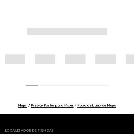
Mujer
Prêt-à-Porter para Mujer
Ropa de baño de Mujer
Footer
LOCALIZADOR DE TIENDAS