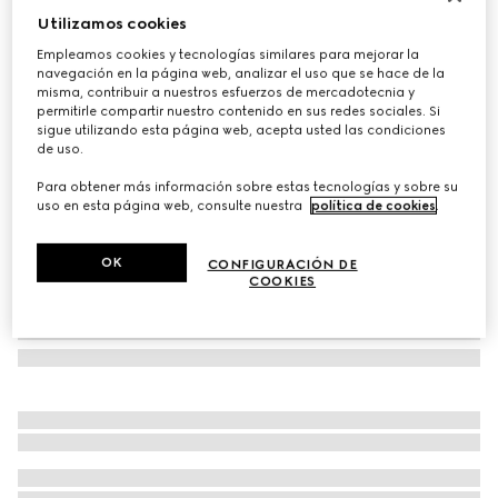
Utilizamos cookies
Bañador de punto elástico con GG
€ 590
Empleamos cookies y tecnologías similares para mejorar la
navegación en la página web, analizar el uso que se hace de la
Variaciones
beige y ébano
misma, contribuir a nuestros esfuerzos de mercadotecnia y
permitirle compartir nuestro contenido en sus redes sociales. Si
sigue utilizando esta página web, acepta usted las condiciones
de uso.
Para obtener más información sobre estas tecnologías y sobre su
uso en esta página web, consulte nuestra
política de cookies
.
OK
CONFIGURACIÓN DE
COOKIES