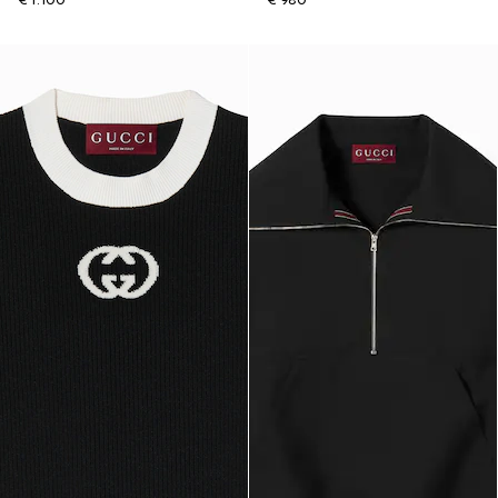
€ 1.100
€ 980