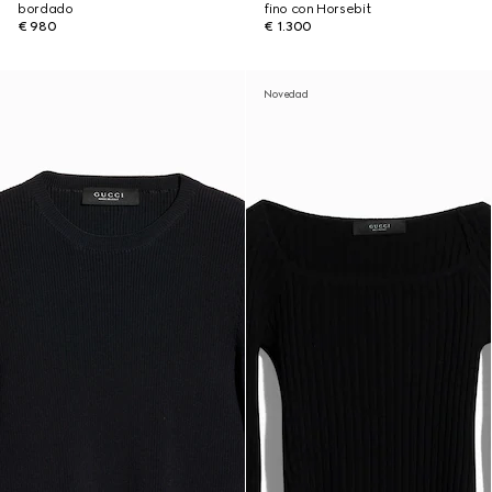
bordado
fino con Horsebit
€ 980
€ 1.300
Novedad