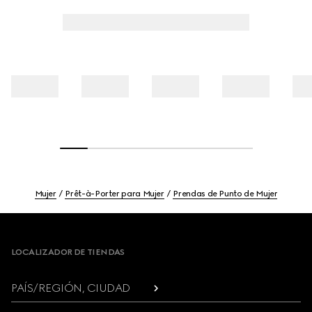
Mujer
Prêt-à-Porter para Mujer
Prendas de Punto de Mujer
Footer
LOCALIZADOR DE TIENDAS
PAÍS/REGIÓN, CIUDAD