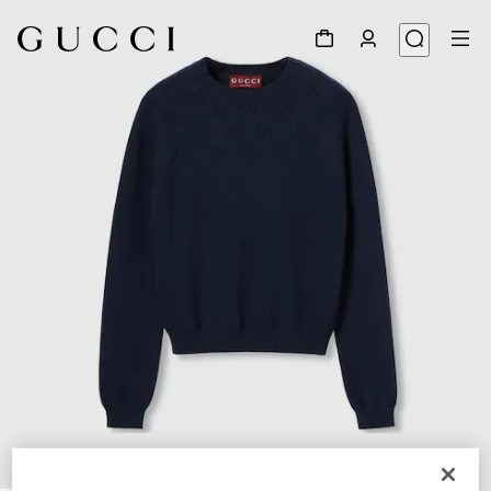
1
/
7