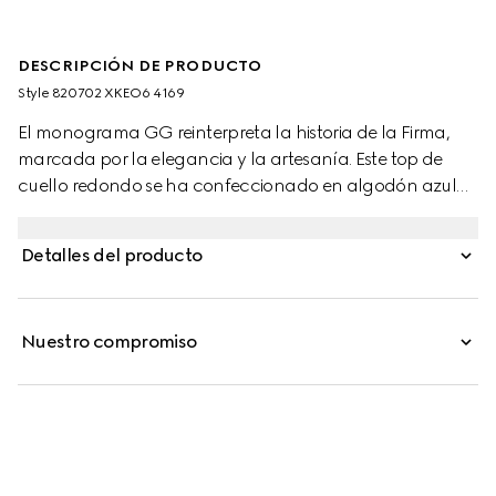
DESCRIPCIÓN DE PRODUCTO
Style ‎820702 XKEO6 4169
El monograma GG reinterpreta la historia de la Firma,
marcada por la elegancia y la artesanía. Este top de
cuello redondo se ha confeccionado en algodón azul
marino con un motivo integral de rombos y GG.
Detalles del producto
Nuestro compromiso