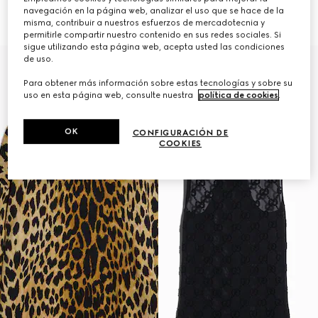
canalé fino con Horsebit
€ 1.500
navegación en la página web, analizar el uso que se hace de la
€ 1.600
misma, contribuir a nuestros esfuerzos de mercadotecnia y
permitirle compartir nuestro contenido en sus redes sociales. Si
sigue utilizando esta página web, acepta usted las condiciones
de uso.
Para obtener más información sobre estas tecnologías y sobre su
uso en esta página web, consulte nuestra
política de cookies
.
OK
CONFIGURACIÓN DE
COOKIES