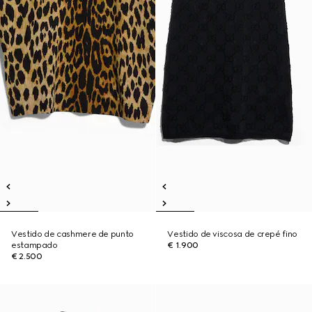
Vestido de cashmere de punto
Vestido de viscosa de crepé fino
estampado
€ 1.900
€ 2.500