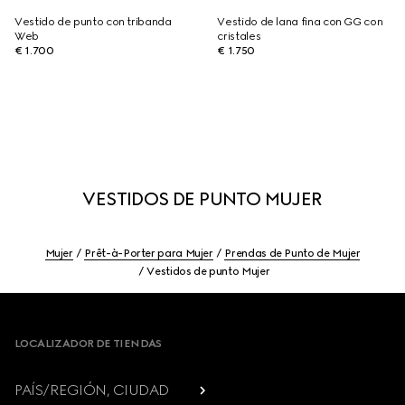
Vestido de punto con tribanda
Vestido de lana fina con GG con
Web
cristales
€ 1.700
€ 1.750
VESTIDOS DE PUNTO MUJER
Mujer
Prêt-à-Porter para Mujer
Prendas de Punto de Mujer
Vestidos de punto Mujer
Footer
LOCALIZADOR DE TIENDAS
PAÍS/REGIÓN, CIUDAD