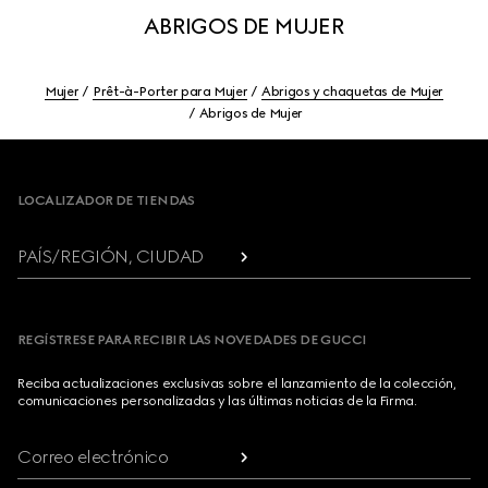
ABRIGOS DE MUJER
Mujer
Prêt-à-Porter para Mujer
Abrigos y chaquetas de Mujer
Abrigos de Mujer
Footer
LOCALIZADOR DE TIENDAS
PAÍS/REGIÓN, CIUDAD
REGÍSTRESE PARA RECIBIR LAS NOVEDADES DE GUCCI
Reciba actualizaciones exclusivas sobre el lanzamiento de la colección,
comunicaciones personalizadas y las últimas noticias de la Firma.
Correo electrónico