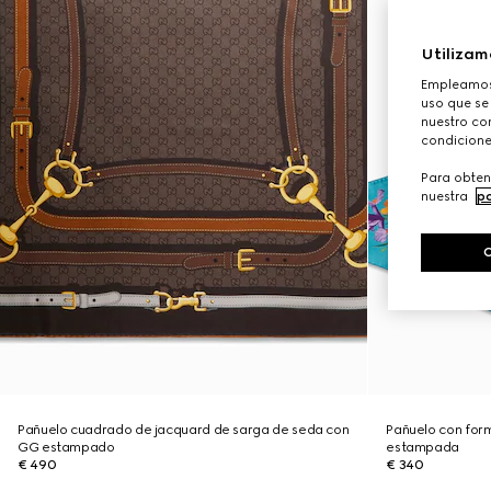
Utilizam
Empleamos 
uso que se
nuestro con
condicione
Para obten
nuestra
po
Pañuelo cuadrado de jacquard de sarga de seda con
Pañuelo con for
GG estampado
estampada
€ 490
€ 340