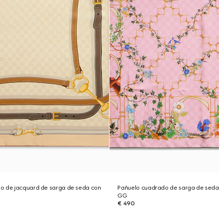
o de jacquard de sarga de seda con
Pañuelo cuadrado de sarga de sed
GG
€ 490