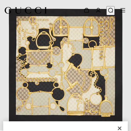
1
/
4