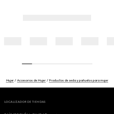
Mujer
Accesorios de Mujer
Productos de seda y pañuelos para mujer
Footer
LOCALIZADOR DE TIENDAS