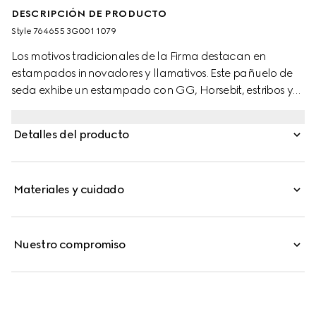
DESCRIPCIÓN DE PRODUCTO
Style ‎764655 3G001 1079
Los motivos tradicionales de la Firma destacan en
estampados innovadores y llamativos. Este pañuelo de
seda exhibe un estampado con GG, Horsebit, estribos y
cadenas que enfatiza la inspiración de los diseños de
Gucci en el mundo ecuestre. El adorno negro completa
Detalles del producto
el elegante diseño.
Materiales y cuidado
Nuestro compromiso