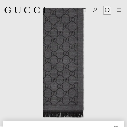
1
/
3