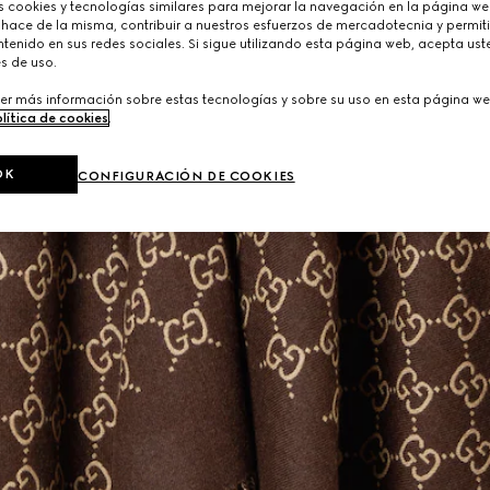
cookies y tecnologías similares para mejorar la navegación en la página web
 hace de la misma, contribuir a nuestros esfuerzos de mercadotecnia y permiti
tenido en sus redes sociales. Si sigue utilizando esta página web, acepta ust
s de uso.
er más información sobre estas tecnologías y sobre su uso en esta página we
lítica de cookies
.
OK
CONFIGURACIÓN DE COOKIES