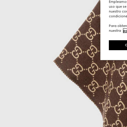
Empleamos 
uso que se
nuestro con
condicione
Para obten
nuestra
po