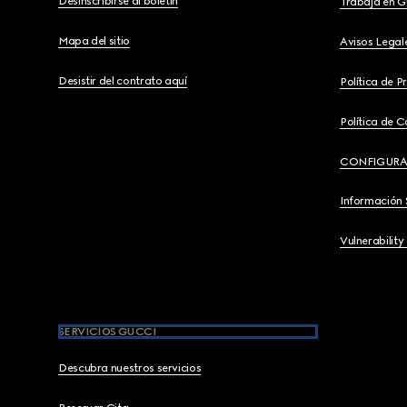
Desinscribirse al boletín
Trabaja en G
Mapa del sitio
Avisos Legal
Desistir del contrato aquí
Política de P
Política de C
CONFIGURA
Información 
Vulnerability
SERVICIOS GUCCI
Descubra nuestros servicios