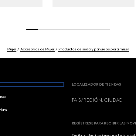
Mujer
Accesorios de Mujer
Productos de seda y pañuelos para mujer
LOCALIZADOR DE TIENDAS
ucci
PAÍS/REGIÓN, CIUDAD
brium
REGÍSTRESE PARA RECIBIR LAS NO
Reciba actualizaciones exclusivas so