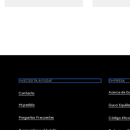
Footer
¿NECESITA AYUDA?
EMPRESA
Acerca de G
Contacto
Mi pedido
Gucci Equili
Preguntas Frecuentes
Código ético