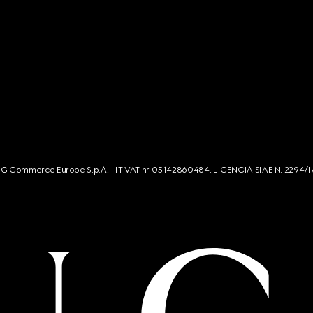
s. G Commerce Europe S.p.A. - IT VAT nr 05142860484. LICENCIA SIAE N. 2294/I