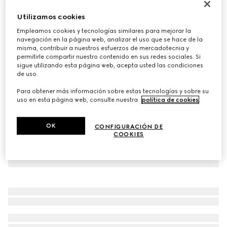
Gorro de cashmere de lana con Doble G
Utilizamos cookies
€ 360
Empleamos cookies y tecnologías similares para mejorar la
Variaciones
camel
navegación en la página web, analizar el uso que se hace de la
misma, contribuir a nuestros esfuerzos de mercadotecnia y
permitirle compartir nuestro contenido en sus redes sociales. Si
sigue utilizando esta página web, acepta usted las condiciones
de uso.
Para obtener más información sobre estas tecnologías y sobre su
uso en esta página web, consulte nuestra
política de cookies
.
OK
CONFIGURACIÓN DE
COOKIES