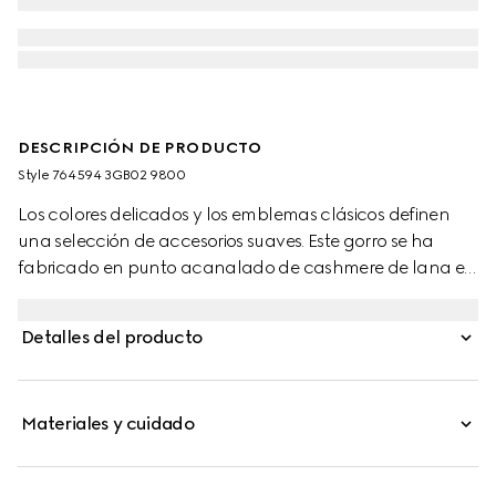
DESCRIPCIÓN DE PRODUCTO
Style ‎764594 3GB02 9800
Los colores delicados y los emblemas clásicos definen
una selección de accesorios suaves. Este gorro se ha
fabricado en punto acanalado de cashmere de lana en
camel. El accesorio destaca por el parche ovalado de
piel con Doble G, que aporta un sutil toque exclusivo al
Detalles del producto
diseño.
Materiales y cuidado