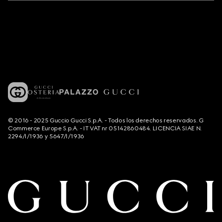
© 2016 - 2025 Guccio Gucci S.p.A. - Todos los derechos reservados. G
Commerce Europe S.p.A. - IT VAT nr 05142860484. LICENCIA SIAE N.
2294/I/1936 y 5647/I/1936