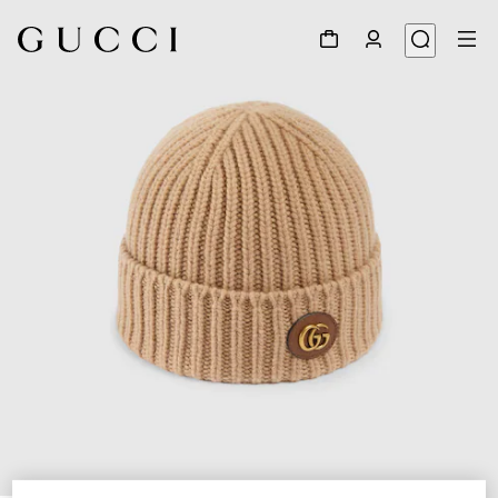
1
/
4